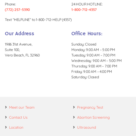
Phone:
24 HOUR HOTLINE:
(772) 257-5390
1-800-712-4357
Text “HELPLINE” to 1-800-712-HELP (4357)
Our Address
Office Hours:
1986 31st Avenue,
Sunday: Closed
Suite 100,
Monday: 9:00 AM – 5:00 PM
Vero Beach, FL 32960
Tuesday: 9:00 AM – 7:00 PM
Wednesday: 9:00 AM – 5:00 PM
Thursday: 9:00 AM – 7:00 PM
Friday: 9:00 AM – 4:00 PM
Saturday: Closed
Meet our Team
Pregnancy Test
Contact Us
Abortion Screening
Location
Ultrasound