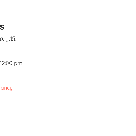
ls
ary 15,
 12:00 pm
nancy