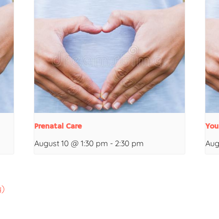
Prenatal Care
You
August 10 @ 1:30 pm
-
2:30 pm
Aug
y)