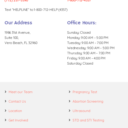
(772) 257-5390
1-800-712-4357
Text “HELPLINE” to 1-800-712-HELP (4357)
Our Address
Office Hours:
1986 31st Avenue,
Sunday: Closed
Suite 100,
Monday: 9:00 AM – 5:00 PM
Vero Beach, FL 32960
Tuesday: 9:00 AM – 7:00 PM
Wednesday: 9:00 AM – 5:00 PM
Thursday: 9:00 AM – 7:00 PM
Friday: 9:00 AM – 4:00 PM
Saturday: Closed
Meet our Team
Pregnancy Test
Contact Us
Abortion Screening
Location
Ultrasound
Get Involved
STD and STI Testing