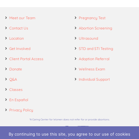
Meet our Team
Pregnancy Test
Contact Us
Abortion Screening
Location
Ultrasound
Get Involved
STD and STI Testing
Client Portal Access
Adoption Referral
Donate
Wellness Exam
Q&A
Individual Support
Classes
En Español
Privacy Policy
*A Caring Center for Women does not refer for or provide abortions.
By continuing to use this site, you agree to our use of cookies