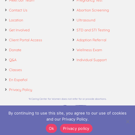
Meet our Team
Pregnancy Test
Contact Us
Abortion Screening
Location
Ultrasound
Get Involved
STD and STI Testing
Client Portal Access
Adoption Referral
Donate
Wellness Exam
Q&A
Individual Support
Classes
En Español
Privacy Policy
*A Caring Center for Women does not refer for or provide abortions.
By continuing to use this site, you agree to our use of cookies
and our Privacy Policy.
© 2026. A Caring Center for Women.
Ok
Privacy policy
Call
Appointments