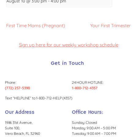
August 10 @ 3:00 pm
-
4:00 pm
First Time Moms (Pregnant)
Your First Trimester
Sign up here for our weekly workshop schedule
Get in Touch
Phone:
24 HOUR HOTLINE:
(772) 257-5390
1-800-712-4357
Text “HELPLINE” to 1-800-712-HELP (4357)
Our Address
Office Hours:
1986 31st Avenue,
Sunday: Closed
Suite 100,
Monday: 9:00 AM – 5:00 PM
Vero Beach, FL 32960
Tuesday: 9:00 AM – 7:00 PM