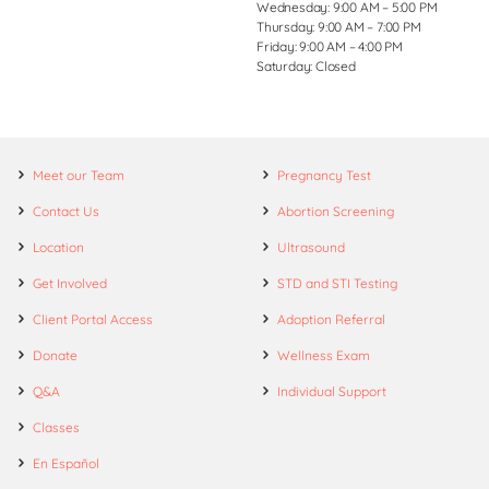
Wednesday: 9:00 AM – 5:00 PM
Thursday: 9:00 AM – 7:00 PM
Friday: 9:00 AM – 4:00 PM
Saturday: Closed
Meet our Team
Pregnancy Test
Contact Us
Abortion Screening
Location
Ultrasound
Get Involved
STD and STI Testing
Client Portal Access
Adoption Referral
Donate
Wellness Exam
Q&A
Individual Support
Classes
En Español