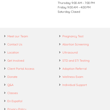
Thursday: 9:00 AM – 7:00 PM
Friday: 9:00 AM – 4:00 PM
Saturday: Closed
Meet our Team
Pregnancy Test
Contact Us
Abortion Screening
Location
Ultrasound
Get Involved
STD and STI Testing
Client Portal Access
Adoption Referral
Donate
Wellness Exam
Q&A
Individual Support
Classes
En Español
Privacy Policy