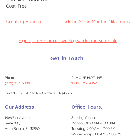
Cost:
Free
Creating Honesty
Toddler: 24-36 Months Milestones
Sign up here for our weekly workshop schedule
Get in Touch
Phone:
24 HOUR HOTLINE:
(772) 257-5390
1-800-712-4357
Text “HELPLINE” to 1-800-712-HELP (4357)
Our Address
Office Hours:
1986 31st Avenue,
Sunday: Closed
Suite 100,
Monday: 9:00 AM – 5:00 PM
Vero Beach, FL 32960
Tuesday: 9:00 AM – 7:00 PM
Wednesday: 9:00 AM – 5:00 PM