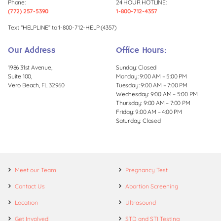
Phone:
24 HOUR HOTLINE:
(772) 257-5390
1-800-712-4357
Text “HELPLINE” to 1-800-712-HELP (4357)
Our Address
Office Hours:
1986 31st Avenue,
Sunday: Closed
Suite 100,
Monday: 9:00 AM – 5:00 PM
Vero Beach, FL 32960
Tuesday: 9:00 AM – 7:00 PM
Wednesday: 9:00 AM – 5:00 PM
Thursday: 9:00 AM – 7:00 PM
Friday: 9:00 AM – 4:00 PM
Saturday: Closed
Meet our Team
Pregnancy Test
Contact Us
Abortion Screening
Location
Ultrasound
Get Involved
STD and STI Testing