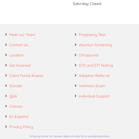
Saturday: Closed
Meet our Team
Pregnancy Test
Contact Us
Abortion Screening
Location
Ultrasound
Get Involved
STD and STI Testing
Client Portal Access
Adoption Referral
Donate
Wellness Exam
Q&A
Individual Support
Classes
En Español
Privacy Policy
*A Caring Center for Women does not refer for or provide abortions.