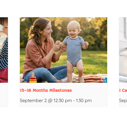
15-18 Months Milestones
I C
September 2 @ 12:30 pm
-
1:30 pm
Sep