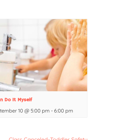
an Do It Myself
tember 10 @ 5:00 pm
-
6:00 pm
Class Canceled-Toddler Safety