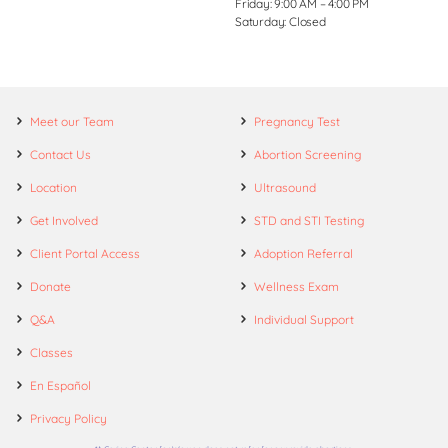
Friday: 9:00 AM – 4:00 PM
Saturday: Closed
Meet our Team
Pregnancy Test
Contact Us
Abortion Screening
Location
Ultrasound
Get Involved
STD and STI Testing
Client Portal Access
Adoption Referral
Donate
Wellness Exam
Q&A
Individual Support
Classes
En Español
Privacy Policy