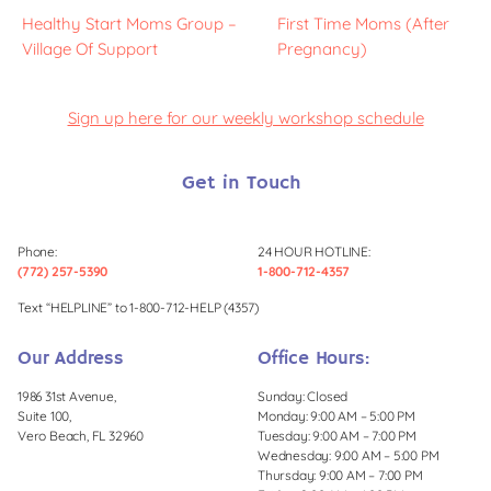
Healthy Start Moms Group –
First Time Moms (After
Village Of Support
Pregnancy)
Sign up here for our weekly workshop schedule
Get in Touch
Phone:
24 HOUR HOTLINE:
(772) 257-5390
1-800-712-4357
Text “HELPLINE” to 1-800-712-HELP (4357)
Our Address
Office Hours:
1986 31st Avenue,
Sunday: Closed
Suite 100,
Monday: 9:00 AM – 5:00 PM
Vero Beach, FL 32960
Tuesday: 9:00 AM – 7:00 PM
Wednesday: 9:00 AM – 5:00 PM
Thursday: 9:00 AM – 7:00 PM