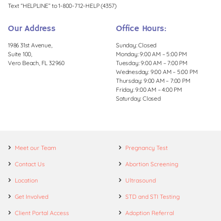
Text “HELPLINE” to 1-800-712-HELP (4357)
Our Address
Office Hours:
1986 31st Avenue,
Sunday: Closed
Suite 100,
Monday: 9:00 AM – 5:00 PM
Vero Beach, FL 32960
Tuesday: 9:00 AM – 7:00 PM
Wednesday: 9:00 AM – 5:00 PM
Thursday: 9:00 AM – 7:00 PM
Friday: 9:00 AM – 4:00 PM
Saturday: Closed
Meet our Team
Pregnancy Test
Contact Us
Abortion Screening
Location
Ultrasound
Get Involved
STD and STI Testing
Client Portal Access
Adoption Referral