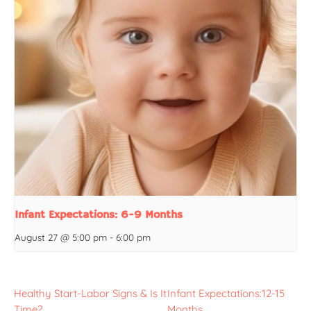
Infant Expectations: 6-9 Months
August 27 @ 5:00 pm
-
6:00 pm
Healthy Start-Labor Signs & Is It
Infant Expectations:12-15
Time?
Months