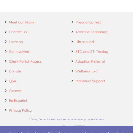
Meet our Team
Pregnancy Test
Contact Us
Abortion Screening
Location
Ultrasound
Get Involved
STD and STI Testing
Client Portal Access
Adoption Referral
Donate
Wellness Exam
Q&A
Individual Support
Classes
En Español
Privacy Policy
*A Caring Center for Women does not refer for or provide abortions.