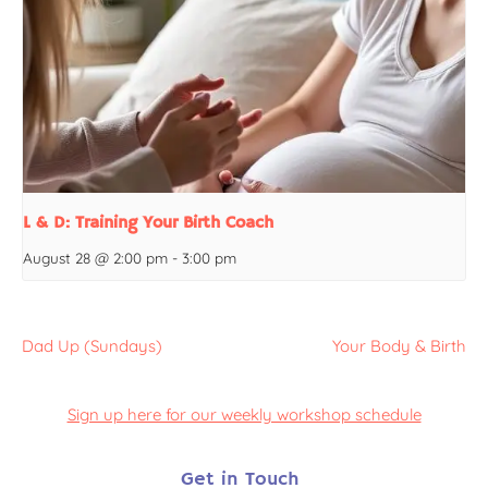
L & D: Training Your Birth Coach
August 28 @ 2:00 pm
-
3:00 pm
Dad Up (Sundays)
Your Body & Birth
Sign up here for our weekly workshop schedule
Get in Touch