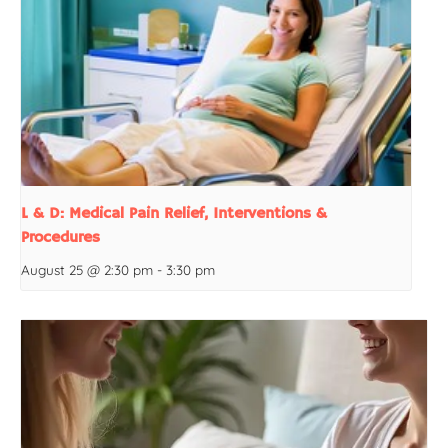
L & D: Medical Pain Relief, Interventions &
Procedures
August 25 @ 2:30 pm
-
3:30 pm