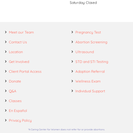
Saturday: Closed
Meet our Team
Pregnancy Test
Contact Us
Abortion Screening
Location
Ultrasound
Get Involved
STD and STI Testing
Client Portal Access
Adoption Referral
Donate
Wellness Exam
Q&A
Individual Support
Classes
En Español
Privacy Policy
*A Caring Center for Women does not refer for or provide abortions.