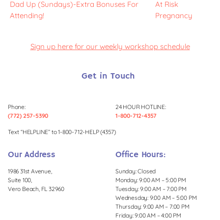
Dad Up (Sundays)-Extra Bonuses For
At Risk
Attending!
Pregnancy
Sign up here for our weekly workshop schedule
Get in Touch
Phone:
24 HOUR HOTLINE:
(772) 257-5390
1-800-712-4357
Text “HELPLINE” to 1-800-712-HELP (4357)
Our Address
Office Hours:
1986 31st Avenue,
Sunday: Closed
Suite 100,
Monday: 9:00 AM – 5:00 PM
Vero Beach, FL 32960
Tuesday: 9:00 AM – 7:00 PM
Wednesday: 9:00 AM – 5:00 PM
Thursday: 9:00 AM – 7:00 PM
Friday: 9:00 AM – 4:00 PM