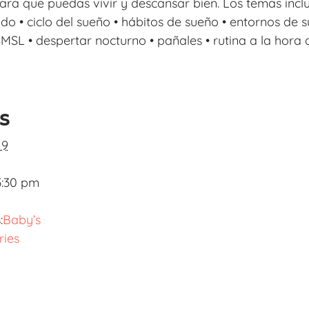
ara que puedas vivir y descansar bien. Los temas inclu
do • ciclo del sueño • hábitos de sueño • entornos de su
 SMSL • despertar nocturno • pañales • rutina a la hora
ls
 9
3:30 pm
:
Baby’s
ries