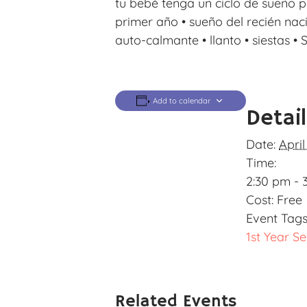
tu bebé tenga un ciclo de sueño p
primer año • sueño del recién naci
auto-calmante • llanto • siestas •
Add to calendar
Detai
Date:
April
Time:
2:30 pm - 
Cost:
Free
Event Tags
1st Year Se
Related Events