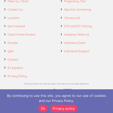
Meet our Team
Pregnancy Test
Contact Us
Abortion Screening
Location
Ultrasound
Get Involved
STD and STI Testing
Client Portal Access
Adoption Referral
Donate
Wellness Exam
Q&A
Individual Support
Classes
En Español
Privacy Policy
*A Caring Center for Women does not refer for or provide abortions.
By continuing to use this site, you agree to our use of cookies
and our Privacy Policy.
© 2026. A Caring Center for Women.
Ok
Privacy policy
Call
Appointments