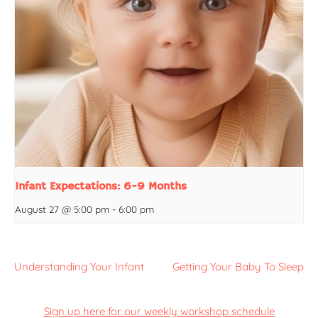
Infant Expectations: 6-9 Months
August 27 @ 5:00 pm
-
6:00 pm
Understanding Your Infant
Getting Your Baby To Sleep
Sign up here for our weekly workshop schedule