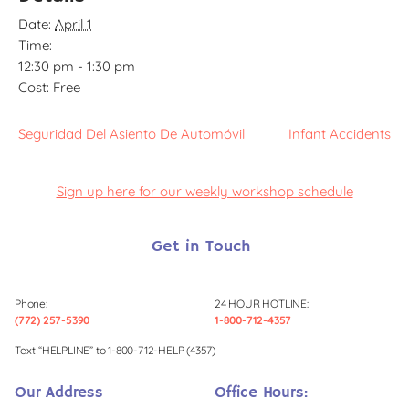
Date:
April 1
Time:
12:30 pm - 1:30 pm
Cost:
Free
Seguridad Del Asiento De Automóvil
Infant Accidents
Sign up here for our weekly workshop schedule
Get in Touch
Phone:
24 HOUR HOTLINE:
(772) 257-5390
1-800-712-4357
Text “HELPLINE” to 1-800-712-HELP (4357)
Our Address
Office Hours: